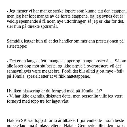
- Jeg mener vi har mange sterke løpere som kunne tatt den etappen,
men jeg har løpt mange av de første etappene, og jeg synes det er
veldig spennende å få noen nye utfordringer, så jeg er klar for det,
sier hun på direkte spørsmål.
Samtidig legger hun til at det handler om mer enn prestasjonen på
sisteetappe:
- Det er en lang stafett, mange etapper og mange poster å ta. Så om
alle løper opp mot sitt beste, og ikke prøve å overprestere vil det
sannsynligvis være meget bra. Fordi det blir alltid gjort mye «feil»
på 10mila. spesielt etter at vi fikk nattetappene.
Hvilken plassering er du fornøyd med på 10mila i år?
- Vi har ikke egentlig diskutert dette, men personlig ville jeg vært
fornøyd med topp tre for laget vårt.
Halden SK var topp 3 for to år tilbake. I fjor endte de – som beste
norske lag – på 4. plass, etter at Natalia Gemperle løftet dem fra 7.