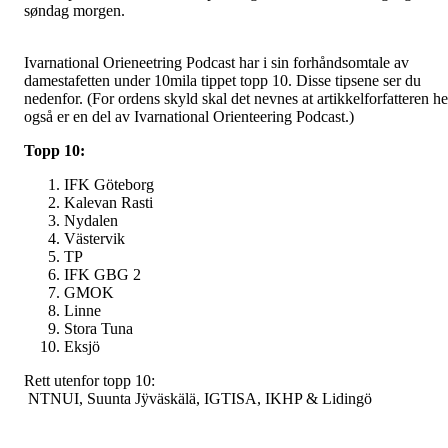
søndag morgen.
Ivarnational Orieneetring Podcast har i sin forhåndsomtale av
damestafetten under 10mila tippet topp 10. Disse tipsene ser du
nedenfor. (For ordens skyld skal det nevnes at artikkelforfatteren he
også er en del av Ivarnational Orienteering Podcast.)
Topp 10:
IFK Göteborg
Kalevan Rasti
Nydalen
Västervik
TP
IFK GBG 2
GMOK
Linne
Stora Tuna
Eksjö
Rett utenfor topp 10:
NTNUI, Suunta Jÿväskälä, IGTISA, IKHP & Lidingö