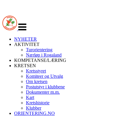
Veksle
navigasjon
NYHETER
AKTIVITET
Turorientering
Nærløp i Rogaland
KOMPETANSE/LÆRING
KRETSEN
Kretsstyret
Komiteer og Utvalg
Om kretsen
Postutstyr i klubbene
Dokumenter m.m.
Kart
Kretshistorie
Klubber
ORIENTERING.NO