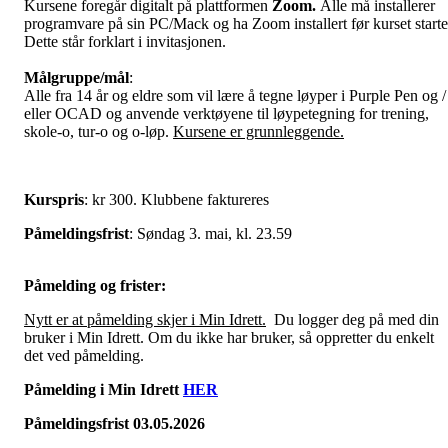
Kursene foregår digitalt på plattformen
Zoom.
Alle må installerer
programvare på sin PC/Mack og ha Zoom installert før kurset starte
Dette står forklart i invitasjonen.
Målgruppe/mål
:
Alle fra 14 år og eldre som vil lære å tegne løyper i Purple Pen og /
eller OCAD og anvende verktøyene til løypetegning for trening,
skole-o, tur-o og o-løp.
Kursene er grunnleggende.
Kurspris
: kr 300. Klubbene faktureres
Påmeldingsfrist
: Søndag 3. mai, kl. 23.59
Påmelding og frister:
Nytt er at påmelding skjer i Min Idrett.
Du logger deg på med din
bruker i Min Idrett. Om du ikke har bruker, så oppretter du enkelt
det ved påmelding.
Påmelding i Min Idrett
HER
Påmeldingsfrist 03.05.2026