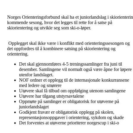
Norges Orienteringsforbund skal ha et juniorlandslag i skiorienteri
kommende sesong, hvor det legges til rette for å satse på
skiorientering og utvikle seg som ski-o-løper.
Opplegget skal ikke være i konflikt med orienteringssesongen og
det oppfordres til å kombinere satsing på skiorientering og
orientering.
Det skal gjennomføres 4-5 treningssamlinger fra juni til
desember. Samlingene vil normalt også være åpne for løpere
utenfor landslaget.
NOF ordner et opplegg til de internasjonale konkurransene
med ledere og smørere
Utøvere skal få tilbud om oppfølging utenom samlingene
Utøvere har tilgang utstyrsavtalene
Oppmøte på samlinger er obligatorisk for utøverne på
juniorlandslaget
Godkjent fravær er obligatorisk opplegg på skolen,
representasjonsoppgaver i orientering, sykdom og skade
Det forventes at utøverne prioriterer norgescup i ski-o