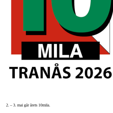
2. – 3. mai går årets 10mila.