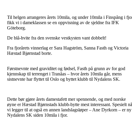
Til helgen arrangeres årets 10mila, og under 10mila i Finspång i fjo
fikk vi i dameklassen se en oppvisning av de sjeldne fra IFK
Göteborg.
De blå-hvite fra den svenske vestkysten vant dobbelt!
Fra fjorårets vinnerlag er Sara Hagström, Sanna Fasth og Victoria
Hæstad Bjørnstad borte.
Førstnevnte med graviditet og fødsel, Fasth på grunn av for god
kjennskap til terrenget i Tranåas – hvor årets 10mila går, mens
sistnevnte har flyttet til Oslo og byttet klubb til Nydalens SK.
Dette bør gjøre årets damestafett mer spennende, og med norske
øyne er Hæstad Bjørnstads klubb-bytte mest interessant. Spesielt nå
vi legger til at også en annen landslagsløper – Ane Dyrkorn – er ny 
Nydalens SK siden 10mila i fjor.