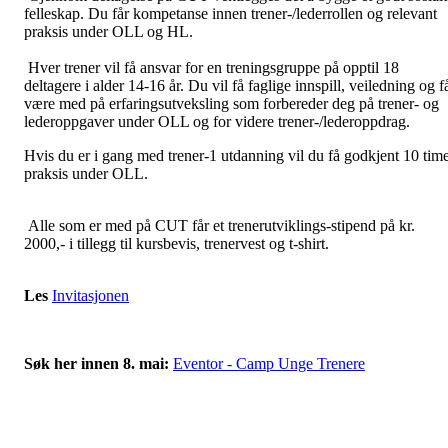
felleskap. Du får kompetanse innen trener-/lederrollen og relevant
praksis under OLL og HL.
Hver trener vil få ansvar for en treningsgruppe på opptil 18
deltagere i alder 14-16 år. Du vil få faglige innspill, veiledning og f
være med på erfaringsutveksling som forbereder deg på trener- og
lederoppgaver under OLL og for videre trener-/lederoppdrag.
Hvis du er i gang med trener-1 utdanning vil du få godkjent 10 tim
praksis under OLL.
Alle som er med på CUT får et trenerutviklings-stipend på kr.
2000,- i tillegg til kursbevis, trenervest og t-shirt.
Les
Invitasjonen
Søk her innen 8. mai:
Eventor - Camp Unge Trenere