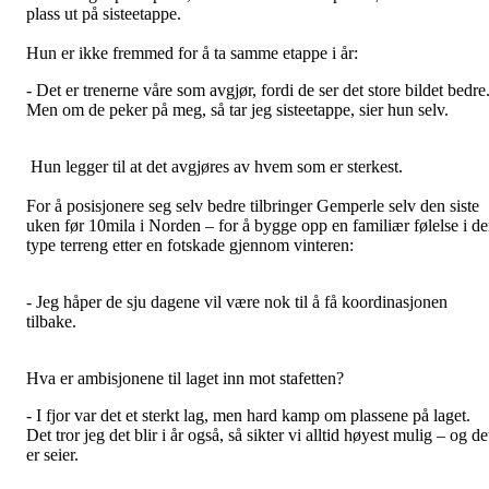
plass ut på sisteetappe.
Hun er ikke fremmed for å ta samme etappe i år:
- Det er trenerne våre som avgjør, fordi de ser det store bildet bedre
Men om de peker på meg, så tar jeg sisteetappe, sier hun selv.
Hun legger til at det avgjøres av hvem som er sterkest.
For å posisjonere seg selv bedre tilbringer Gemperle selv den siste
uken før 10mila i Norden – for å bygge opp en familiær følelse i d
type terreng etter en fotskade gjennom vinteren:
- Jeg håper de sju dagene vil være nok til å få koordinasjonen
tilbake.
Hva er ambisjonene til laget inn mot stafetten?
- I fjor var det et sterkt lag, men hard kamp om plassene på laget.
Det tror jeg det blir i år også, så sikter vi alltid høyest mulig – og de
er seier.