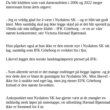
Da blir klubben som vant damestafetten i 2006 og 2022 meget
interessant foran årets utgave:
- Jeg er veldig glad for å være i Nydalens SK – og er blitt tatt godt
imot. Men samtidig skal jeg ikke legge skjul på at det blir spesielt p
10mila når min tidligere klubb – IFK Göteborg – er en av våre
største konkurrenter, sier Victoria Hæstad Bjørnstad.
Hun påpeker også at hun ikke er den eneste nye i Nydalens SK sitt
lag, samtidig som IFK Göteborg er svekket fra i fjor.
Likevel legger den norske landslagsløperen presset på IFK:
- Som allerede nevnt er det mange endringer på begge lagene. og j
tror dette året er blant de gunstigste for Nydalens SK. Men likevel 
ikke for å snakke ned eget lag, men jeg mener EFK Göteborg
fortsatt er den største favoritten.
Ankepunktet mot Nydalens SK har gjerne vært at de mangler en
skikkelig sterk løper på sisteetappe, en utfordring Hæstad Bjørnsta
ikke er fremmed for å ta: