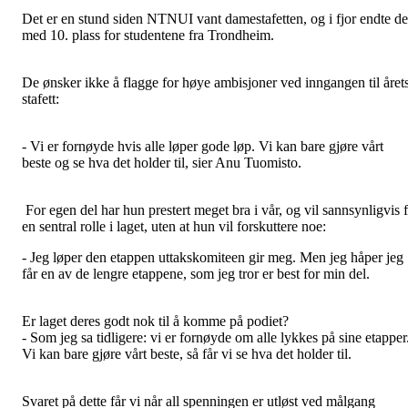
Det er en stund siden NTNUI vant damestafetten, og i fjor endte de
med 10. plass for studentene fra Trondheim.
De ønsker ikke å flagge for høye ambisjoner ved inngangen til året
stafett:
- Vi er fornøyde hvis alle løper gode løp. Vi kan bare gjøre vårt
beste og se hva det holder til, sier Anu Tuomisto.
For egen del har hun prestert meget bra i vår, og vil sannsynligvis 
en sentral rolle i laget, uten at hun vil forskuttere noe:
- Jeg løper den etappen uttakskomiteen gir meg. Men jeg håper jeg
får en av de lengre etappene, som jeg tror er best for min del.
Er laget deres godt nok til å komme på podiet?
- Som jeg sa tidligere: vi er fornøyde om alle lykkes på sine etapper
Vi kan bare gjøre vårt beste, så får vi se hva det holder til.
Svaret på dette får vi når all spenningen er utløst ved målgang