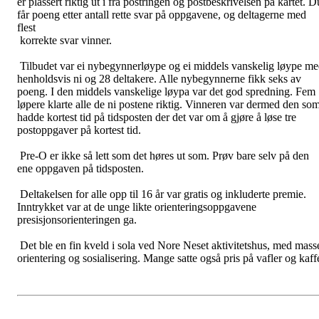
er plassert riktig ut i fra postringen og postbeskrivelsen på kartet. D
får poeng etter antall rette svar på oppgavene, og deltagerne med
flest
korrekte svar vinner.
Tilbudet var ei nybegynnerløype og ei middels vanskelig løype m
henholdsvis ni og 28 deltakere. Alle nybegynnerne fikk seks av
poeng. I den middels vanskelige løypa var det god spredning. Fem
løpere klarte alle de ni postene riktig. Vinneren var dermed den so
hadde kortest tid på tidsposten der det var om å gjøre å løse tre
postoppgaver på kortest tid.
Pre-O er ikke så lett som det høres ut som. Prøv bare selv på den
ene oppgaven på tidsposten.
Deltakelsen for alle opp til 16 år var gratis og inkluderte premie.
Inntrykket var at de unge likte orienteringsoppgavene
presisjonsorienteringen ga.
Det ble en fin kveld i sola ved Nore Neset aktivitetshus, med mass
orientering og sosialisering. Mange satte også pris på vafler og kaff