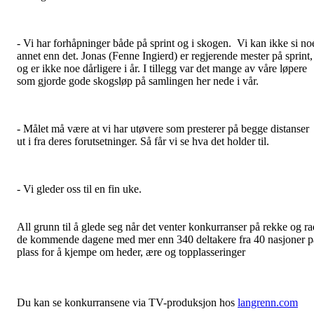
- Vi har forhåpninger både på sprint og i skogen. Vi kan ikke si no
annet enn det. Jonas (Fenne Ingierd) er regjerende mester på sprint,
og er ikke noe dårligere i år. I tillegg var det mange av våre løpere
som gjorde gode skogsløp på samlingen her nede i vår.
- Målet må være at vi har utøvere som presterer på begge distanser
ut i fra deres forutsetninger. Så får vi se hva det holder til.
- Vi gleder oss til en fin uke.
All grunn til å glede seg når det venter konkurranser på rekke og ra
de kommende dagene med mer enn 340 deltakere fra 40 nasjoner p
plass for å kjempe om heder, ære og topplasseringer
Du kan se konkurransene via TV-produksjon hos
langrenn.com