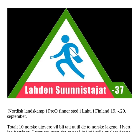
Nordisk landskamp i PreO finner sted i Lahti i Finland 19. -.20.
september.
Totalt 10 norske utøvere vil bli tatt ut til de to norske lagene. Hvert