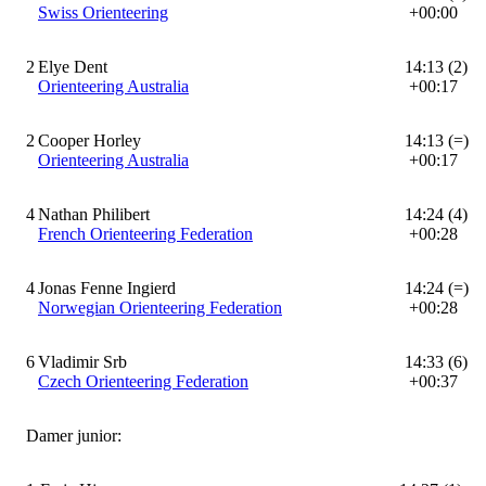
Swiss Orienteering
+00:00
2
Elye Dent
14:13 (2)
Orienteering Australia
+00:17
2
Cooper Horley
14:13 (=)
Orienteering Australia
+00:17
4
Nathan Philibert
14:24 (4)
French Orienteering Federation
+00:28
4
Jonas Fenne Ingierd
14:24 (=)
Norwegian Orienteering Federation
+00:28
6
Vladimir Srb
14:33 (6)
Czech Orienteering Federation
+00:37
Damer junior: