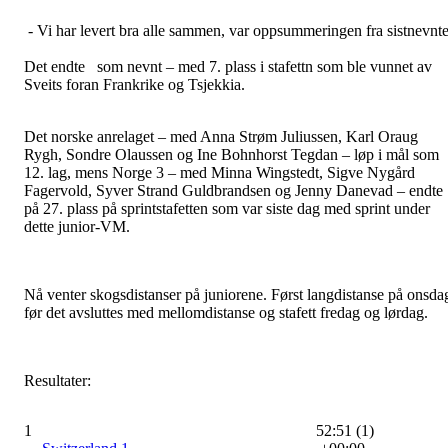
- Vi har levert bra alle sammen, var oppsummeringen fra sistnevnte
Det endte som nevnt – med 7. plass i stafettn som ble vunnet av
Sveits foran Frankrike og Tsjekkia.
Det norske anrelaget – med Anna Strøm Juliussen, Karl Oraug
Rygh, Sondre Olaussen og Ine Bohnhorst Tegdan – løp i mål som
12. lag, mens Norge 3 – med Minna Wingstedt, Sigve Nygård
Fagervold, Syver Strand Guldbrandsen og Jenny Danevad – endte
på 27. plass på sprintstafetten som var siste dag med sprint under
dette junior-VM.
Nå venter skogsdistanser på juniorene. Først langdistanse på onsda
før det avsluttes med mellomdistanse og stafett fredag og lørdag.
Resultater:
1
52:51 (1)