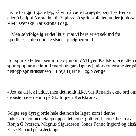
- Alle har gjort gode løp, så vi må være fornøyde, sa Elise Renard
etter å ha løpt Norge inn til 7. plass på sprintstafetten under junior-
VM i svenske Karlskrona i dag.
- Men selvfølgelig er det litt surt at vi bare er ett sekund fra
«podiet», la den norske sisteetappeløperen til.
For sprinstafetten i sentrum av junior-VM byen Karlskrona endte i 
spurtoppgjør mellom Renard og gårsdagens juniorverdensmester p
nettopp sprintdistansen – Freja Hjerne – og Sverige:
- Jeg ga alt jeg hadde, men det holdt ikke, var Renards egne ord o
de siste meterne inn på Stortorget i Karlskrona.
Solgte seg dyrt gjorde hele det norske laget, som i denne
miksstafetten med etappeoppsettet jente, gutt, gutt, jente, besto av
Ronja G Iversen, Magnus Sigurdsson, Jonas Fenne Ingierd og altså
Elise Renard på sisteetappe.