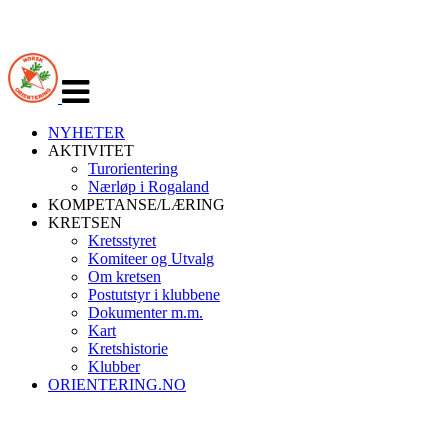
Veksle
navigasjon
NYHETER
AKTIVITET
Turorientering
Nærløp i Rogaland
KOMPETANSE/LÆRING
KRETSEN
Kretsstyret
Komiteer og Utvalg
Om kretsen
Postutstyr i klubbene
Dokumenter m.m.
Kart
Kretshistorie
Klubber
ORIENTERING.NO