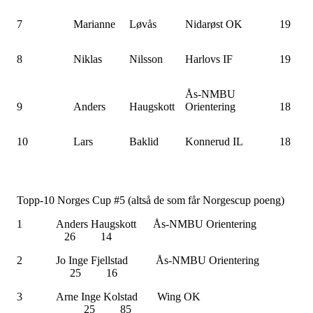
7
Marianne
Løvås
Nidarøst OK
19
8
Niklas
Nilsson
Harlovs IF
19
Ås-NMBU
9
Anders
Haugskott
Orientering
18
10
Lars
Baklid
Konnerud IL
18
Topp-10 Norges Cup #5 (altså de som får Norgescup poeng)
1 Anders Haugskott Ås-NMBU Orienterin
26 14
2 Jo Inge Fjellstad Ås-NMBU Orienterin
25 16
3 Arne Inge Kolstad Wing O
25 85