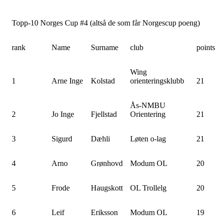
Topp-10 Norges Cup #4 (altså de som får Norgescup poeng)
rank
Name
Surname
club
points
Wing
1
Arne Inge
Kolstad
orienteringsklubb
21
Ås-NMBU
2
Jo Inge
Fjellstad
Orientering
21
3
Sigurd
Dæhli
Løten o-lag
21
4
Arno
Grønhovd
Modum OL
20
5
Frode
Haugskott
OL Trollelg
20
6
Leif
Eriksson
Modum OL
19