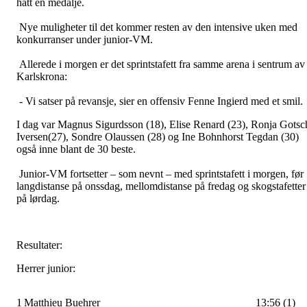
hatt en medalje.
Nye muligheter til det kommer resten av den intensive uken med
konkurranser under junior-VM.
Allerede i morgen er det sprintstafett fra samme arena i sentrum av
Karlskrona:
- Vi satser på revansje, sier en offensiv Fenne Ingierd med et smil.
I dag var Magnus Sigurdsson (18), Elise Renard (23), Ronja Gotsc
Iversen(27), Sondre Olaussen (28) og Ine Bohnhorst Tegdan (30)
også inne blant de 30 beste.
Junior-VM fortsetter – som nevnt – med sprintstafett i morgen, før
langdistanse på onssdag, mellomdistanse på fredag og skogstafetter
på lørdag.
Resultater:
Herrer junior:
1
Matthieu Buehrer
13:56 (1)