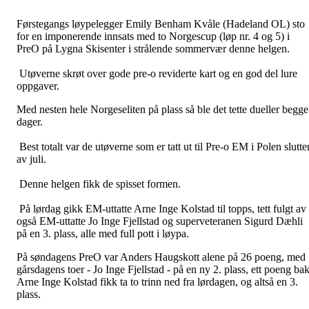
Førstegangs løypelegger Emily Benham Kvåle (Hadeland OL) sto
for en imponerende innsats med to Norgescup (løp nr. 4 og 5) i
PreO på Lygna Skisenter i strålende sommervær denne helgen.
Utøverne skrøt over gode pre-o reviderte kart og en god del lure
oppgaver.
Med nesten hele Norgeseliten på plass så ble det tette dueller begge
dager.
Best totalt var de utøverne som er tatt ut til Pre-o EM i Polen slutte
av juli.
Denne helgen fikk de spisset formen.
På lørdag gikk EM-uttatte Arne Inge Kolstad til topps, tett fulgt av
også EM-uttatte Jo Inge Fjellstad og superveteranen Sigurd Dæhli
på en 3. plass, alle med full pott i løypa.
På søndagens PreO var Anders Haugskott alene på 26 poeng, med
gårsdagens toer - Jo Inge Fjellstad - på en ny 2. plass, ett poeng bak
Arne Inge Kolstad fikk ta to trinn ned fra lørdagen, og altså en 3.
plass.