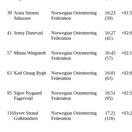
39
Anna Stroem
Norwegian Orienteering
16:23
+01:
Juliussen
Federation
(39)
41
Jenny Danevad
Norwegian Orienteering
16:27
+02:
Federation
(41)
57
Minna Wingstedt
Norwegian Orienteering
16:45
+02:
Federation
(57)
63
Karl Oraug Rygh
Norwegian Orienteering
16:01
+02:
Federation
(63)
95
Sigve Nygaard
Norwegian Orienteering
16:51
+02:
Fagervold
Federation
(95)
116
Syver Strand
Norwegian Orienteering
17:21
+03:
Gulbrandsen
Federation
(116)