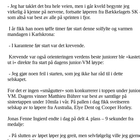
- Jeg har taklet det bra hele veien, men i går kveld begynte jeg
virkelig å kjenne på nervene, fortsatte løperen fra Bækkelagets SK 
som altså var best av alle på sprinten i fjor.
I år fikk han noen tøffe timer før start denne solfylte og varmen
mandagen i Karlskrona:
- I karantene før start var det krevende.
Krevende var også orienteringen verdens beste juniorer ble «kastet
ut i» direkte fra start på dagens junior-VM løype:
- Jeg gjør noen feil i starten, som jeg ikke har råd til i dette
selskapet.
For det er ingen «smågutter» som konkurrerer i toppen under junior
VM. Dagens vinner Matthieu Bührer var best av samtlige på
sisteetappen under 10mila i vår. På pallen i dag fikk sveitseren
selskap av to løpere fra Australia, Elye Dent og Cooper Horley.
Jonas Fenne Ingierd endte i dag på delt 4. plass – 9 sekunder fra
medalje:
- På slutten av løpet løper jeg greit, men selvfølgelig ville jeg gjern