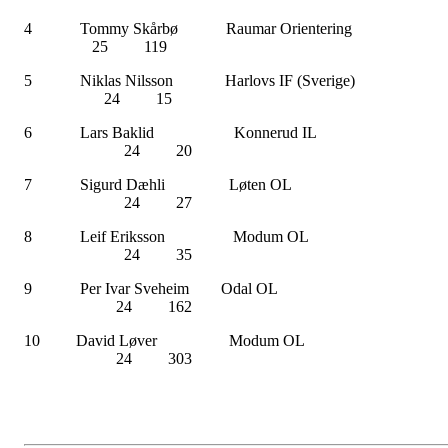
4 Tommy Skårbø Raumar Orienterin
25 119
5 Niklas Nilsson Harlovs IF (Sverige
24 15
6 Lars Baklid Konnerud I
24 20
7 Sigurd Dæhli Løten O
24 27
8 Leif Eriksson Modum O
24 35
9 Per Ivar Sveheim Odal O
24 162
10 David Løver Modum O
24 303