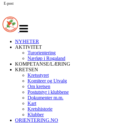
E-post
Veksle
navigasjon
NYHETER
AKTIVITET
Turorientering
Nærløp i Rogaland
KOMPETANSE/LÆRING
KRETSEN
Kretsstyret
Komiteer og Utvalg
Om kretsen
Postutstyr i klubbene
Dokumenter m.m.
Kart
Kretshistorie
Klubber
ORIENTERING.NO