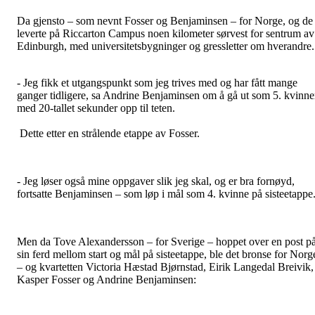
Da gjensto – som nevnt Fosser og Benjaminsen – for Norge, og de
leverte på Riccarton Campus noen kilometer sørvest for sentrum av
Edinburgh, med universitetsbygninger og gressletter om hverandre.
- Jeg fikk et utgangspunkt som jeg trives med og har fått mange
ganger tidligere, sa Andrine Benjaminsen om å gå ut som 5. kvinne
med 20-tallet sekunder opp til teten.
Dette etter en strålende etappe av Fosser.
- Jeg løser også mine oppgaver slik jeg skal, og er bra fornøyd,
fortsatte Benjaminsen – som løp i mål som 4. kvinne på sisteetappe
Men da Tove Alexandersson – for Sverige – hoppet over en post p
sin ferd mellom start og mål på sisteetappe, ble det bronse for Norg
– og kvartetten Victoria Hæstad Bjørnstad, Eirik Langedal Breivik,
Kasper Fosser og Andrine Benjaminsen: