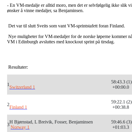
- En VM-medalje er alltid moro, men det er selvfølgelig ikke slik vi
ønsker å vinne medaljer, sa Benjaminsen.
Det var til slutt Sveits som vant VM-sprintstafett foran Finland.
Nye muligheter for VM-medaljer for de norske løperne kommer n
VM i Edinburgh avsluttes med knockout sprint på tirsdag.
Resultater:
58:43.3 (1)
1
Switzerland 1
+00:00.0
59:22.1 (2)
2
Finland 1
+00:38.8
H Bjørnstad, L Breivik, Fosser, Benjaminsen
59:46.6 (3)
3
Norway 1
+01:03.3