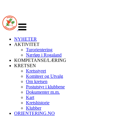
Veksle
navigasjon
NYHETER
AKTIVITET
Turorientering
Nærløp i Rogaland
KOMPETANSE/LÆRING
KRETSEN
Kretsstyret
Komiteer og Utvalg
Om kretsen
Postutstyr i klubbene
Dokumenter m.m.
Kart
Kretshistorie
Klubber
ORIENTERING.NO