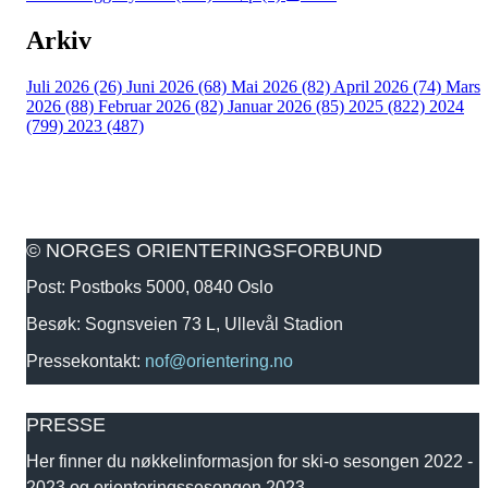
Arkiv
Juli 2026 (26)
Juni 2026 (68)
Mai 2026 (82)
April 2026 (74)
Mars
2026 (88)
Februar 2026 (82)
Januar 2026 (85)
2025 (822)
2024
(799)
2023 (487)
© NORGES ORIENTERINGSFORBUND
Post: Postboks 5000, 0840 Oslo
Besøk: Sognsveien 73 L, Ullevål Stadion
Pressekontakt:
nof@orientering.no
PRESSE
Her finner du nøkkelinformasjon for ski-o sesongen 2022 -
2023 og orienteringssesongen 2023.