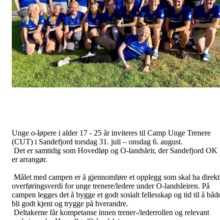
Unge o-løpere i alder 17 - 25 år inviteres til Camp Unge Trenere
(CUT) i Sandefjord torsdag 31. juli – onsdag 6. august.
Det er samtidig som Hovedløp og O-landsleir, der Sandefjord OK
er arrangør.
Målet med campen er å gjennomføre et opplegg som skal ha direkt
overføringsverdi for unge trenere/ledere under O-landsleiren. På
campen legges det å bygge et godt sosialt fellesskap og tid til å båd
bli godt kjent og trygge på hverandre.
Deltakerne får kompetanse innen trener-/lederrollen og relevant