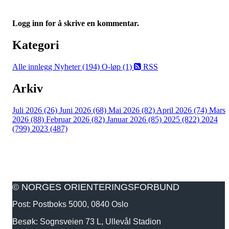
Logg inn for å skrive en kommentar.
Kategori
Alle innlegg
Nyheter (194)
O-løp (1)
RSS
Arkiv
Juli 2026 (26)
Juni 2026 (68)
Mai 2026 (82)
April 2026 (74)
Mars
2026 (88)
Februar 2026 (82)
Januar 2026 (85)
2025 (822)
2024
(799)
2023 (487)
© NORGES ORIENTERINGSFORBUND
Post: Postboks 5000, 0840 Oslo
Besøk: Sognsveien 73 L, Ullevål Stadion