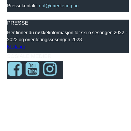
Pressekontakt:
nof@orientering.no
PRESSE
Her finner du nøkkelinformasjon for ski-o sesongen 2022 -
2023 og orienteringssesongen 2023.
Klikk her
SOSIALE MEDIER