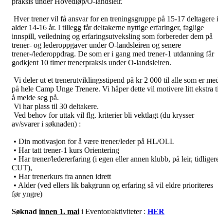
praksis under Hovedløp/O-landsleir.
Hver trener vil få ansvar for en treningsgruppe på 15-17 deltagere 
alder 14-16 år. I tillegg får deltakerne nyttige erfaringer, faglige
innspill, veiledning og erfaringsutveksling som forbereder dem på
trener- og lederoppgaver under O-landsleiren og senere
trener-/lederoppdrag. De som er i gang med trener-1 utdanning får
godkjent 10 timer trenerpraksis under O-landsleiren.
Vi deler ut et trenerutviklingsstipend på kr 2 000 til alle som er me
på hele Camp Unge Trenere. Vi håper dette vil motivere litt ekstra ti
å melde seg på.
Vi har plass til 30 deltakere.
Ved behov for uttak vil flg. kriterier bli vektlagt (du krysser
av/svarer i søknaden) :
• Din motivasjon for å være trener/leder på HL/OLL
• Har tatt trener-1 kurs Orientering
• Har trener/ledererfaring (i egen eller annen klubb, på leir, tidliger
CUT),
• Har trenerkurs fra annen idrett
• Alder (ved ellers lik bakgrunn og erfaring så vil eldre prioriteres
før yngre)
Søknad
innen 1. mai
i Eventor/aktiviteter :
HER