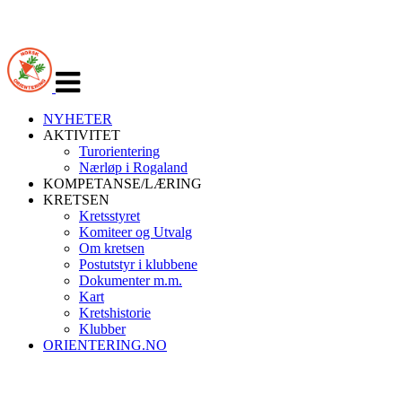
Veksle
navigasjon
NYHETER
AKTIVITET
Turorientering
Nærløp i Rogaland
KOMPETANSE/LÆRING
KRETSEN
Kretsstyret
Komiteer og Utvalg
Om kretsen
Postutstyr i klubbene
Dokumenter m.m.
Kart
Kretshistorie
Klubber
ORIENTERING.NO