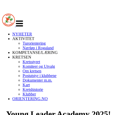
Veksle
navigasjon
NYHETER
AKTIVITET
Turorientering
Nærløp i Rogaland
KOMPETANSE/LÆRING
KRETSEN
Kretsstyret
Komiteer og Utvalg
Om kretsen
Postutstyr i klubbene
Dokumenter m.m.
Kart
Kretshistorie
Klubber
ORIENTERING.NO
Young Leader Academy 2025!