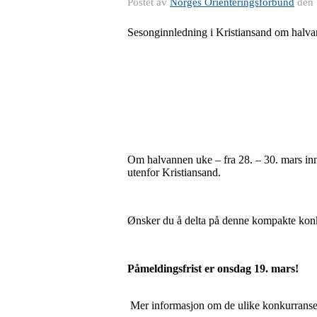
Postet av
Norges Orienteringsforbund
den
Sesonginnledning i Kristiansand om halv
Om halvannen uke – fra 28. – 30. mars in
utenfor Kristiansand.
Ønsker du å delta på denne kompakte konku
Påmeldingsfrist er onsdag 19. mars!
Mer informasjon om de ulike konkurransen