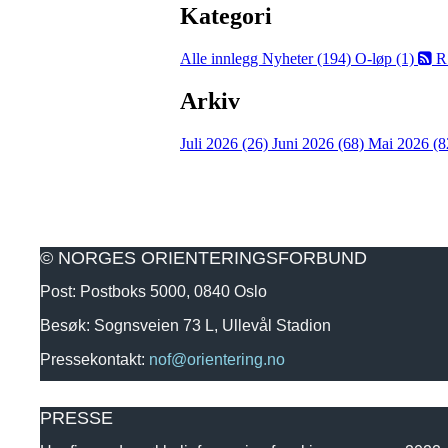
Kategori
Alle innlegg
Nyheter (194)
O-løp (1)
R
Arkiv
Juli 2026 (26)
Juni 2026 (68)
Mai 2026 (8
© NORGES ORIENTERINGSFORBUND
Post: Postboks 5000, 0840 Oslo
Besøk: Sognsveien 73 L, Ullevål Stadion
Pressekontakt:
nof@orientering.no
PRESSE