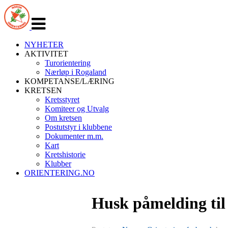
Veksle
navigasjon
NYHETER
AKTIVITET
Turorientering
Nærløp i Rogaland
KOMPETANSE/LÆRING
KRETSEN
Kretsstyret
Komiteer og Utvalg
Om kretsen
Postutstyr i klubbene
Dokumenter m.m.
Kart
Kretshistorie
Klubber
ORIENTERING.NO
Husk påmelding til