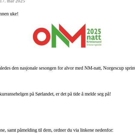
17. mar 2025
annen uke!
nledes den nasjonale sesongen for alvor med NM-natt, Norgescup sprin
rransehelgen på Sørlandet, er det på tide å melde seg på!
e, samt påmelding til dem, ordner du via linkene nedenfor: