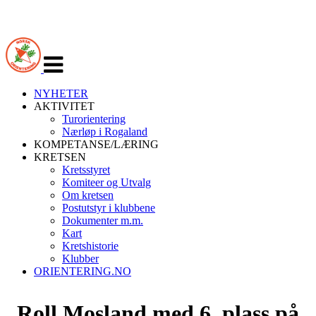
Veksle
navigasjon
NYHETER
AKTIVITET
Turorientering
Nærløp i Rogaland
KOMPETANSE/LÆRING
KRETSEN
Kretsstyret
Komiteer og Utvalg
Om kretsen
Postutstyr i klubbene
Dokumenter m.m.
Kart
Kretshistorie
Klubber
ORIENTERING.NO
Roll Mosland med 6. plass på