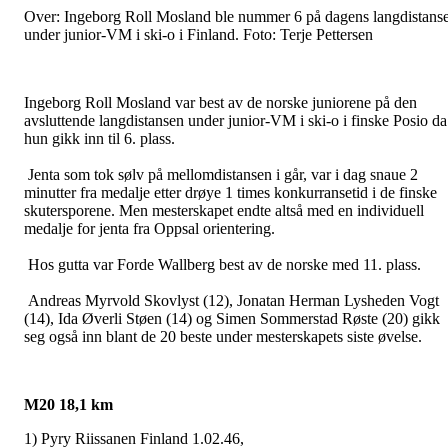
Over: Ingeborg Roll Mosland ble nummer 6 på dagens langdistans
under junior-VM i ski-o i Finland. Foto: Terje Pettersen
Ingeborg Roll Mosland var best av de norske juniorene på den
avsluttende langdistansen under junior-VM i ski-o i finske Posio da
hun gikk inn til 6. plass.
Jenta som tok sølv på mellomdistansen i går, var i dag snaue 2
minutter fra medalje etter drøye 1 times konkurransetid i de finske
skutersporene. Men mesterskapet endte altså med en individuell
medalje for jenta fra Oppsal orientering.
Hos gutta var Forde Wallberg best av de norske med 11. plass.
Andreas Myrvold Skovlyst (12), Jonatan Herman Lysheden Vogt
(14), Ida Øverli Støen (14) og Simen Sommerstad Røste (20) gikk
seg også inn blant de 20 beste under mesterskapets siste øvelse.
M20 18,1 km
1) Pyry Riissanen Finland 1.02.46,