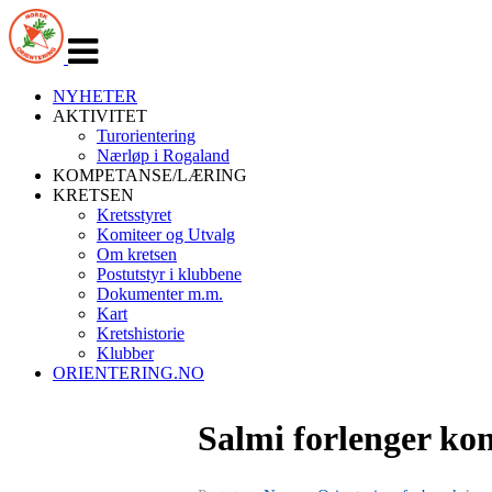
Veksle
navigasjon
NYHETER
AKTIVITET
Turorientering
Nærløp i Rogaland
KOMPETANSE/LÆRING
KRETSEN
Kretsstyret
Komiteer og Utvalg
Om kretsen
Postutstyr i klubbene
Dokumenter m.m.
Kart
Kretshistorie
Klubber
ORIENTERING.NO
Salmi forlenger kon