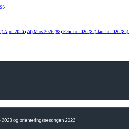
SS
2)
April 2026 (74)
Mars 2026 (88)
Februar 2026 (82)
Januar 2026 (85
 - 2023 og orienteringssesongen 2023.