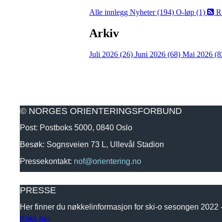
Alle innlegg
Nyheter (194)
O-løp (1)
R
Arkiv
Juli 2026 (26)
Juni 2026 (68)
Mai 2026 (8
© NORGES ORIENTERINGSFORBUND
Post: Postboks 5000, 0840 Oslo
Besøk: Sognsveien 73 L, Ullevål Stadion
Pressekontakt:
nof@orientering.no
PRESSE
Her finner du nøkkelinformasjon for ski-o sesongen 2022
Klikk her