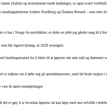
Janne (Salmi) og trenerteamet rundt landslaget, er også svært verdifull 
to landslagstrenerne Anders Nordberg og Damien Renard – som etter hve
vi har i Norge for øyeblikket, er dette en jobb jeg gleder meg til å forts
n som ble signert tirsdag, ut 2029 sesongen:
med landslagsteamet for å bidra til at løperne når sine mål og drømmer s
ef er målene om å løfte seg på sprintdistansene, samt bli beste nasjon i
se til størst medaljefangst:
lt det er gøy å se hvordan løperne nå kan løpe med stor selvtillit i ledel
!