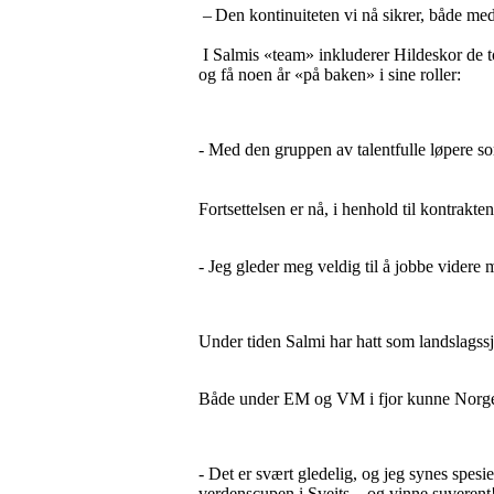
– Den kontinuiteten vi nå sikrer, både med 
I Salmis «team» inkluderer Hildeskor de 
og få noen år «på baken» i sine roller:
- Med den gruppen av talentfulle løpere som 
Fortsettelsen er nå, i henhold til kontrakte
- Jeg gleder meg veldig til å jobbe videre 
Under tiden Salmi har hatt som landslagssj
Både under EM og VM i fjor kunne Norge vi
- Det er svært gledelig, og jeg synes spesie
verdenscupen i Sveits – og vinne suverent