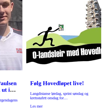
Paulsen
Følg Hovedløpet live!
 ut i
Langdistanse lørdag, sprint søndag og
eringen!
kretsstafett onsdag for…
orgendagens
Les mer