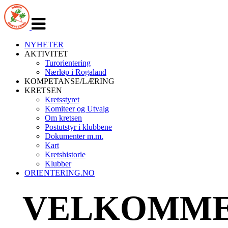
Veksle
navigasjon
NYHETER
AKTIVITET
Turorientering
Nærløp i Rogaland
KOMPETANSE/LÆRING
KRETSEN
Kretsstyret
Komiteer og Utvalg
Om kretsen
Postutstyr i klubbene
Dokumenter m.m.
Kart
Kretshistorie
Klubber
ORIENTERING.NO
VELKOMME