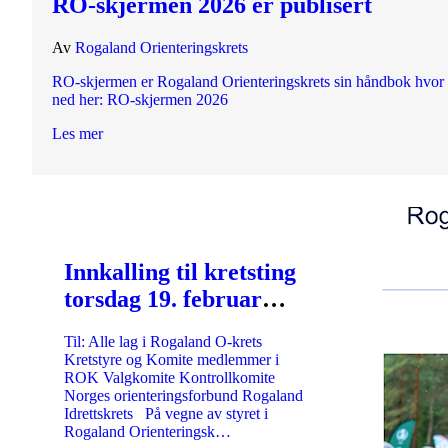
RO-skjermen 2026 er publisert
Av
Rogaland Orienteringskrets
RO-skjermen er Rogaland Orienteringskrets sin håndbok hvor vi
ned her: RO-skjermen 2026
Les mer
Innkalling til kretsting
torsdag 19. februar
2026 kl 19:00
Til: Alle lag i Rogaland O-krets
Kretstyre og Komite medlemmer i
ROK Valgkomite Kontrollkomite
Norges orienteringsforbund Rogaland
Idrettskrets På vegne av styret i
Rogaland Orienteringsk…