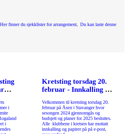
Her finner du sjekklister for arrangement, Du kan laste denne
sting
Kretsting torsdag 20.
ar
februar - Innkalling og
årsberetning
ets
Velkommen til kretsting torsdag 20.
mer i
februar på Åsen i Stavanger hvor
mite
sesongen 2024 gjennomgås og
 Rogaland
budsjett og planer for 2025 besluttes.
et i
Alle klubbene i kretsen har mottatt
sendes
innkalling og papirer på på e-post,