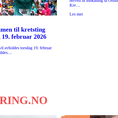
herved ut Innkalling til Ordi
Kre…
Les mer
en til kretsting
 19. februar 2026
vil avholdes torsdag 19. februar
Gildes…
RING.NO