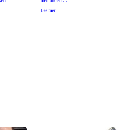
nært
men under f…
Les mer