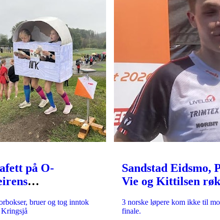
afett på O-
Sandstad Eidsmo, 
eirens
Vie og Kittilsen røk
ingsdag
verdenscupkvalifis
bokser, bruer og tog inntok
3 norske løpere kom ikke til m
 Kringsjå
finale.