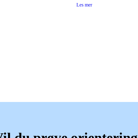
Les mer
il du prøve orienterin