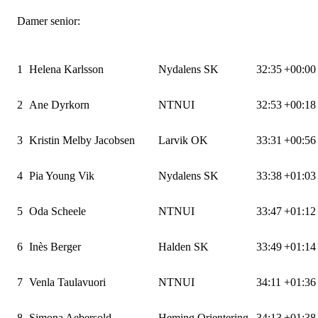
Damer senior:
1
Helena Karlsson
Nydalens SK
32:35
+00:00
2
Ane Dyrkorn
NTNUI
32:53
+00:18
3
Kristin Melby Jacobsen
Larvik OK
33:31
+00:56
4
Pia Young Vik
Nydalens SK
33:38
+01:03
5
Oda Scheele
NTNUI
33:47
+01:12
6
Inès Berger
Halden SK
33:49
+01:14
7
Venla Taulavuori
NTNUI
34:11
+01:36
8
Simona Aebersold
Heming Orientering
34:13
+01:38