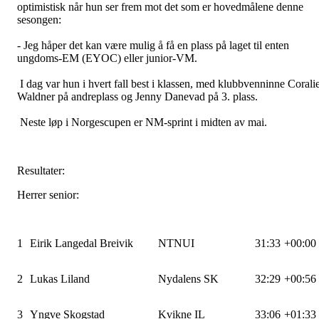
optimistisk når hun ser frem mot det som er hovedmålene denne
sesongen:
- Jeg håper det kan være mulig å få en plass på laget til enten
ungdoms-EM (EYOC) eller junior-VM.
I dag var hun i hvert fall best i klassen, med klubbvenninne Corali
Waldner på andreplass og Jenny Danevad på 3. plass.
Neste løp i Norgescupen er NM-sprint i midten av mai.
Resultater:
Herrer senior:
1
Eirik Langedal Breivik
NTNUI
31:33
+00:00
2
Lukas Liland
Nydalens SK
32:29
+00:56
3
Yngve Skogstad
Kvikne IL
33:06
+01:33