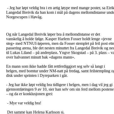
- Jeg har løpt veldig bra i en artig løype med mange poster, sa Eiri
Langedal Breivik da han kom i mål på dagens mellomdistanse und
Norgescupen i Høvåg.
Og når Langedal Breivik løper bra å mellomdistanse er det
vanskelig å holde følge. Kasper Harlem Fosser holdt lenge «jevne
steg» med NTNUI-løperen, men da Fosser stemplet på feil post ette
passering arena, ble det nesten minuttet fra Langedal Breivik og ne
til Lukas Liland – på andreplass. Yngve Skogstad – på 3. plass – v
over halvannet minutt bak «dagens mann».
En mann som ikke hadde fått rettferdiggjort seg selv så langt i
helgen, med bomtur under NM-natt på fredag, samt feilstempling o
disk under sprinten i Dyreparken i går.
- Jeg har ikke løpt veldig bra tidligere i helgen, men i dag vil jeg gi
gjennomføringen 9 av 10, sier han selv om sin ferd mellom postene
– og da er konklusjonen grei:
- Mye var veldig bra!
Det samme kan Helena Karlsson si.