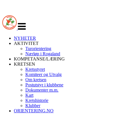
Veksle
navigasjon
NYHETER
AKTIVITET
Turorientering
Nærløp i Rogaland
KOMPETANSE/LÆRING
KRETSEN
Kretsstyret
Komiteer og Utvalg
Om kretsen
Postutstyr i klubbene
Dokumenter m.m.
Kart
Kretshistorie
Klubber
ORIENTERING.NO