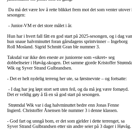
Da må det være lov å rette blikket frem mot det som venter utover 
sesongen:
- Junior-VM er det store målet i år.
Hun har i hvert fall fått en god start på 2025-sesongen, og i dag van
hun snaue halvminuttet foran gårsdagens sprintvinner – Ingeborg
Roll Mosland. Sigrid Schmitt Gran ble nummer 3.
Taksdal var ikke den eneste av juniorene som «sikret» seg
dobbeltseier i Høvåg-skogen. Det samme gjorde Kristoffer Strømda
Wik og Syver Strand Gulbrandsen.
- Det er helt nydelig terreng her ute, sa førstnevnte – og fortsatte:
- I dag har jeg løpt stort sett uten feil, og da må jeg være fornøyd.
Det er veldig gøy å få en så god start på sesongen.
Strømdal Wik var i dag halvminuttet bedre enn Jonas Fenne
Ingierd. Christoffer Ånensen ble nummer 3 i denne klassen.
- God fart og unngå bom, er det som gjelder i dette terrenget, sa
Syver Strand Gulbrandsen etter sin andre seier på 3 dager i Høvåg.