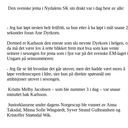
Den svenske jenta i Nydalens SK sin drakt var i dag best av alle:
- Jeg har løpt nesten helt feilfritt, sa hun etter å ha løpt i mål snaue 
sekunder foran Ane Dyrkorn.
Dermed er Karlsson den eneste som slo nevnte Dyrkorn i helgen, 
da må det være lov å rette blikket frem mot hva som kan vente
seinere i sesongen for jenta som i fjor var på det svenske EM-laget 
Ungarn på seinsommeren:
- Jeg får se litt hvordan det går utover, men det hadde vært moro å
løpe verdenscupen i Idre, sier hun på direkte spørsmål om
ambisjoner utover i sesongen.
Kristin Melby Jacobsen – som ble nummer 3 i dag – var snaue
minuttet bak Karlsson.
Juniorklassene under dagens Norgescup ble vunnet av Anna
Taksdal, Minna Sofie Wingstedt, Syver Strand Gulbrandsen og
Kristoffer Strømdal Wik.