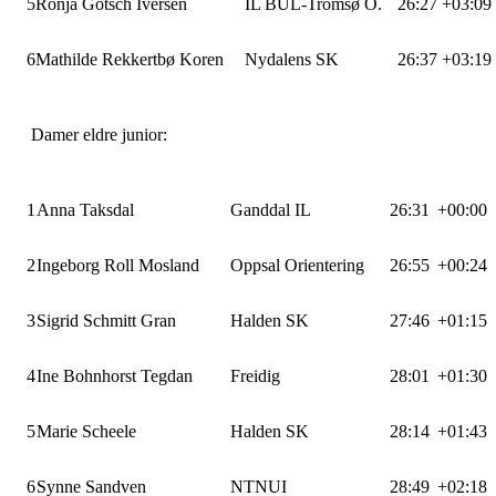
5
Ronja Götsch Iversen
IL BUL-Tromsø O.
26:27
+03:09
6
Mathilde Rekkertbø Koren
Nydalens SK
26:37
+03:19
Damer eldre junior:
1
Anna Taksdal
Ganddal IL
26:31
+00:00
2
Ingeborg Roll Mosland
Oppsal Orientering
26:55
+00:24
3
Sigrid Schmitt Gran
Halden SK
27:46
+01:15
4
Ine Bohnhorst Tegdan
Freidig
28:01
+01:30
5
Marie Scheele
Halden SK
28:14
+01:43
6
Synne Sandven
NTNUI
28:49
+02:18