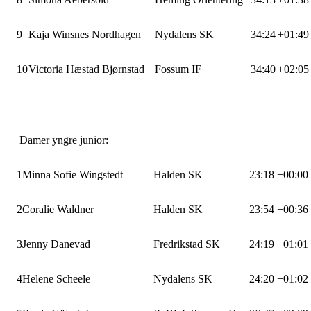
9
Kaja Winsnes Nordhagen
Nydalens SK
34:24
+01:49
10
Victoria Hæstad Bjørnstad
Fossum IF
34:40
+02:05
Damer yngre junior:
1
Minna Sofie Wingstedt
Halden SK
23:18
+00:00
2
Coralie Waldner
Halden SK
23:54
+00:36
3
Jenny Danevad
Fredrikstad SK
24:19
+01:01
4
Helene Scheele
Nydalens SK
24:20
+01:02