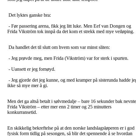
Det lyktes ganske bra:
- Før passering arena, fikk jeg litt luke. Men Eef van Dongen og
Frida Vikström tok innpå da det kom et strekk med mye veiløping.
Da handlet det til slutt om hvem som var minst sliten:
- Jeg prøvde meg, men Frida (Vikström) var for sterk i spurten.
- Uansett er jeg fornøyd.
- Jeg gjorde det jeg kunne, og med kramper på sisterunda hadde je
ikke så mye mer å gi.
Men det ga altså betalt i sølvmedalje – bare 16 sekunder bak nevnt
Frida Vikström – etter mer enn 2 timer og 25 minutters
konkurransetid.
En skikkelig bekreftelse på at den norske landslagsløperen er i god
fysisk form tidlig på sesongen, så blir det spennende å se hvordan