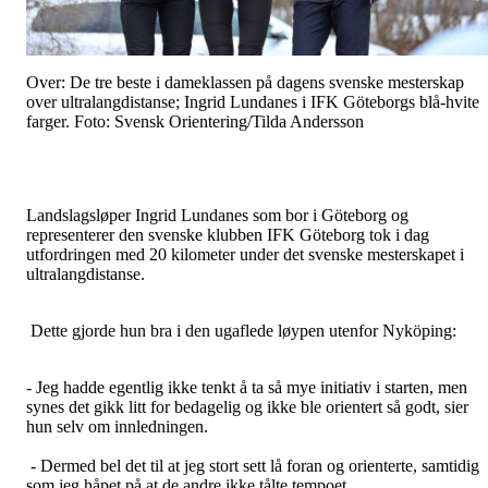
Over: De tre beste i dameklassen på dagens svenske mesterskap
over ultralangdistanse; Ingrid Lundanes i IFK Göteborgs blå-hvite
farger. Foto: Svensk Orientering/Tilda Andersson
Landslagsløper Ingrid Lundanes som bor i Göteborg og
representerer den svenske klubben IFK Göteborg tok i dag
utfordringen med 20 kilometer under det svenske mesterskapet i
ultralangdistanse.
Dette gjorde hun bra i den ugaflede løypen utenfor Nyköping:
- Jeg hadde egentlig ikke tenkt å ta så mye initiativ i starten, men
synes det gikk litt for bedagelig og ikke ble orientert så godt, sier
hun selv om innledningen.
- Dermed bel det til at jeg stort sett lå foran og orienterte, samtidig
som jeg håpet på at de andre ikke tålte tempoet.