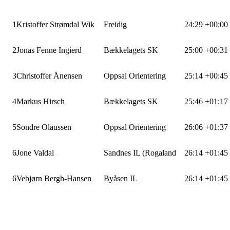
1
Kristoffer Strømdal Wik
Freidig
24:29
+00:00
2
Jonas Fenne Ingierd
Bækkelagets SK
25:00
+00:31
3
Christoffer Ånensen
Oppsal Orientering
25:14
+00:45
4
Markus Hirsch
Bækkelagets SK
25:46
+01:17
5
Sondre Olaussen
Oppsal Orientering
26:06
+01:37
6
Jone Valdal
Sandnes IL (Rogaland
26:14
+01:45
6
Vebjørn Bergh-Hansen
Byåsen IL
26:14
+01:45