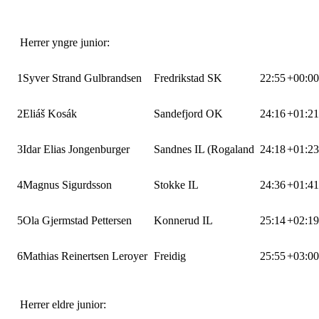
Herrer yngre junior:
1
Syver Strand Gulbrandsen
Fredrikstad SK
22:55
+00:00
2
Eliáš Kosák
Sandefjord OK
24:16
+01:21
3
Idar Elias Jongenburger
Sandnes IL (Rogaland
24:18
+01:23
4
Magnus Sigurdsson
Stokke IL
24:36
+01:41
5
Ola Gjermstad Pettersen
Konnerud IL
25:14
+02:19
6
Mathias Reinertsen Leroyer
Freidig
25:55
+03:00
Herrer eldre junior: