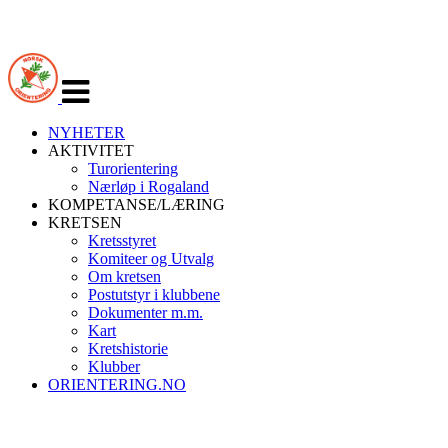
Veksle
navigasjon
NYHETER
AKTIVITET
Turorientering
Nærløp i Rogaland
KOMPETANSE/LÆRING
KRETSEN
Kretsstyret
Komiteer og Utvalg
Om kretsen
Postutstyr i klubbene
Dokumenter m.m.
Kart
Kretshistorie
Klubber
ORIENTERING.NO