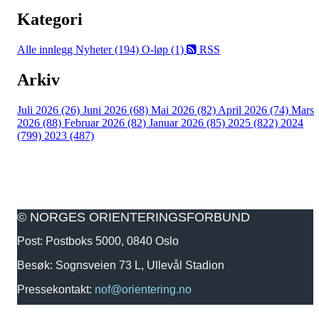
Kategori
Alle innlegg
Nyheter (194)
O-løp (1)
RSS
Arkiv
Juli 2026 (26)
Juni 2026 (68)
Mai 2026 (82)
April 2026 (74)
Mars
2026 (88)
Februar 2026 (82)
Januar 2026 (85)
2025 (822)
2024
(799)
2023 (487)
© NORGES ORIENTERINGSFORBUND
Post: Postboks 5000, 0840 Oslo
Besøk: Sognsveien 73 L, Ullevål Stadion
Pressekontakt:
nof@orientering.no