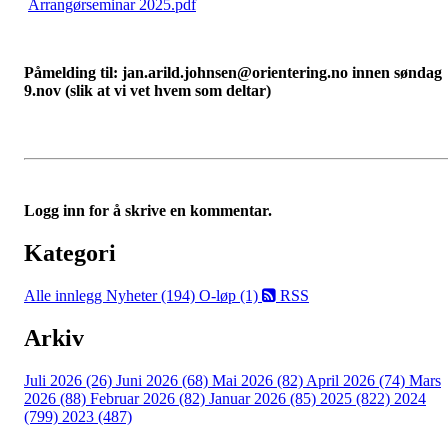
Arrangørseminar 2025.pdf
Påmelding til: jan.arild.johnsen@orientering.no innen søndag
9.nov (slik at vi vet hvem som deltar)
Logg inn for å skrive en kommentar.
Kategori
Alle innlegg
Nyheter (194)
O-løp (1)
RSS
Arkiv
Juli 2026 (26)
Juni 2026 (68)
Mai 2026 (82)
April 2026 (74)
Mars
2026 (88)
Februar 2026 (82)
Januar 2026 (85)
2025 (822)
2024
(799)
2023 (487)