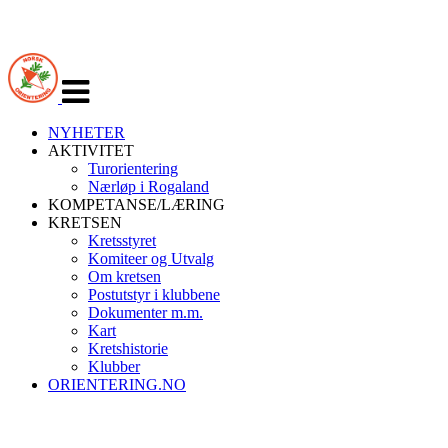
Veksle
navigasjon
NYHETER
AKTIVITET
Turorientering
Nærløp i Rogaland
KOMPETANSE/LÆRING
KRETSEN
Kretsstyret
Komiteer og Utvalg
Om kretsen
Postutstyr i klubbene
Dokumenter m.m.
Kart
Kretshistorie
Klubber
ORIENTERING.NO