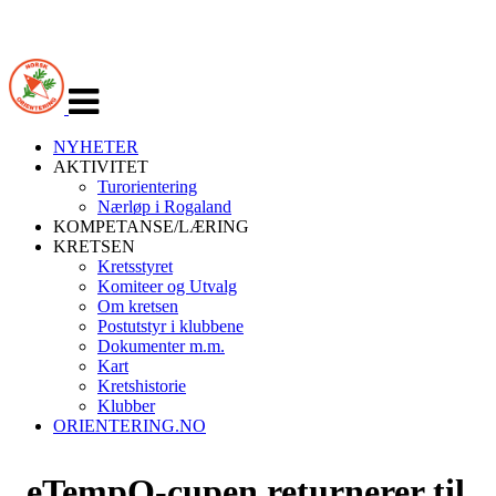
Veksle
navigasjon
NYHETER
AKTIVITET
Turorientering
Nærløp i Rogaland
KOMPETANSE/LÆRING
KRETSEN
Kretsstyret
Komiteer og Utvalg
Om kretsen
Postutstyr i klubbene
Dokumenter m.m.
Kart
Kretshistorie
Klubber
ORIENTERING.NO
eTempO-cupen returnerer til