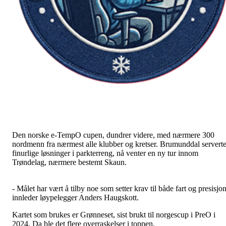
Den norske e-TempO cupen, dundrer videre, med nærmere 300
nordmenn fra nærmest alle klubber og kretser. Brumunddal servert
finurlige løsninger i parkterreng, nå venter en ny tur innom
Trøndelag, nærmere bestemt Skaun.
- Målet har vært å tilby noe som setter krav til både fart og presisjon
innleder løypelegger Anders Haugskott.
Kartet som brukes er Grønneset, sist brukt til norgescup i PreO i
2024. Da ble det flere overraskelser i toppen.