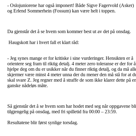
- Oslojuniorene har også imponert! Både Sigve Fagervold (Asker)
og Erlend Sommerhein (Fossum) kan være helt i toppen.
Da gjenstår det å se hvem som kommer best ut av det på onsdag.
Haugskott har i hvert fall et klart råd:
- Jeg synes mange er for kritiske i sine vurderinger. Hensikten er å
orientere seg fram til riktig detalj. 4 meter zero toleranse er der for å
hjelpe deg om du er usikker når du finner riktig detalj, og da må all
skjermer være minst 4 meter unna der du mener den må stå for at d
skal svare Z. Jeg regner med å straffe de som ikke klarer dette på e
ganske nådeløs måte.
Så gjenstår det å se hvem som har hodet med seg når oppgavene bli
tilgjengelig på onsdag, med fri spilletid fra 00:00 – 23:59.
Resultatene blir først synlige torsdag.