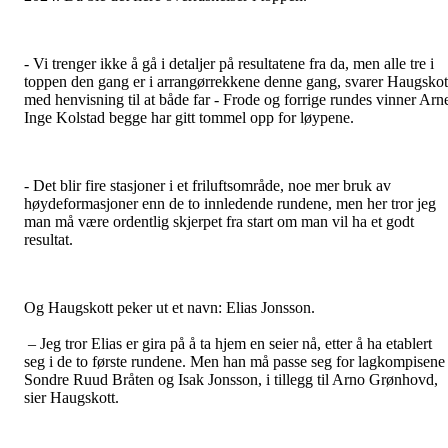
- Vi trenger ikke å gå i detaljer på resultatene fra da, men alle tre i
toppen den gang er i arrangørrekkene denne gang, svarer Haugskot
med henvisning til at både far - Frode og forrige rundes vinner Arn
Inge Kolstad begge har gitt tommel opp for løypene.
- Det blir fire stasjoner i et friluftsområde, noe mer bruk av
høydeformasjoner enn de to innledende rundene, men her tror jeg
man må være ordentlig skjerpet fra start om man vil ha et godt
resultat.
Og Haugskott peker ut et navn: Elias Jonsson.
– Jeg tror Elias er gira på å ta hjem en seier nå, etter å ha etablert
seg i de to første rundene. Men han må passe seg for lagkompisene
Sondre Ruud Bråten og Isak Jonsson, i tillegg til Arno Grønhovd,
sier Haugskott.